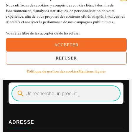
Nous utilisons des cookies, y compris des cookies tiers, à des fins de
fonctionnement, d'analyses statistiques, de personnalisation de votre
Carte Cadeau
expérience, afin de vous proposer des contenus ciblés adaptés à vos centres
d'intérêts et analyser la performance de nos campagnes publicitaires.
Plage
25,00
€
–
300,00
€
de
Vous êtes libre de les accepter ou de les refuser.
Ce
prix :
ACCEPTER
produit
25,00 €
à
a
REFUSER
300,00 €
plusieurs
TROUVER UN PRODUIT
Politique de gestion des cookies
Mentions légales
variationsLes
Recherche
options
de
peuvent
produits
être
choisies
ADRESSE
sur