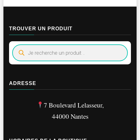
plusieurs
variationsLes
options
TROUVER UN PRODUIT
peuvent
être
Recherche
de
choisies
produits
sur
la
ADRESSE
page
du
7 Boulevard Lelasseur,
produit
44000 Nantes