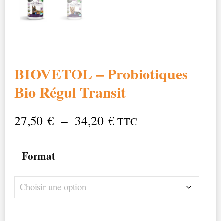
BIOVETOL – Probiotiques
Bio Régul Transit
Plage
27,50
€
–
34,20
€
TTC
de
Format
prix :
27,50 €
à
34,20 €