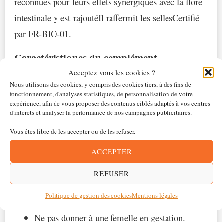
reconnues pour leurs effets synergiques avec la flore
intestinale y est rajoutéIl raffermit les sellesCertifié
par FR-BIO-01.
Caractéristiques du complément
Probiotiques Régul’Transit :
Acceptez vous les cookies ?
Nous utilisons des cookies, y compris des cookies tiers, à des fins de
Action : raffermit les selles
fonctionnement, d'analyses statistiques, de personnalisation de votre
expérience, afin de vous proposer des contenus ciblés adaptés à vos centres
Argile verte : tapisse l’intestin
d'intérêts et analyser la performance de nos campagnes publicitaires.
Plantain feuille : évite la porosité de l’intestin
Vous êtes libre de les accepter ou de les refuser.
Réglisse : anti-inflammatoire et améliore
ACCEPTER
l’appétence
Terre de diatomée : Préventif aux
REFUSER
infestations parasitaires internes
Politique de gestion des cookies
Mentions légales
Ne pas donner avant l’âge de 2 mois
Ne pas donner à une femelle en gestation.