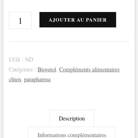
quantité
AJOUTER AU PANIER
de
BIOVETOL
-
UGS :
ND
Probiotiques
Catégories :
Biovetol
,
Compléments alimentaires
Bio
chien
,
parapharma
Régul
Transit
Description
Informations complémentaires