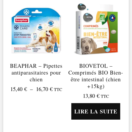
BEAPHAR – Pipettes
BIOVETOL –
antiparasitaires pour
Comprimés BIO Bien-
chien
être intestinal (chien
+15kg)
Plage
15,40
€
–
16,70
€
TTC
13,80
€
de
TTC
Ce
prix :
LIRE LA SUITE
produit
15,40 €
à
a
16,70 €