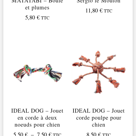
MATATABI – Boule
Sergio le Mouton
et plumes
11,80
€
TTC
5,80
€
TTC
IDEAL DOG – Jouet
IDEAL DOG – Jouet
en corde à deux
corde poulpe pour
noeuds pour chien
chien
Plage
5,50
€
–
7,50
€
8,50
€
TTC
TTC