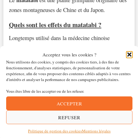
zones montagneuses de Chine et du Japon.
Quels sont les effets du matatabi ?
Longtemps utilisé dans la médecine chinoise
matatabi
riche en vitamines et
traditionnelle, le
est
Acceptez vous les cookies ?
minéraux.
Nous utilisons des cookies, y compris des cookies tiers, à des fins de
fonctionnement, d'analyses statistiques, de personnalisation de votre
stimuler
Il permet de
le chat comme un jeu
expérience, afin de vous proposer des contenus ciblés adaptés à vos centres
d'intérêts et analyser la performance de nos campagnes publicitaires.
classique durant la phase euphorique et de le
Vous êtes libre de les accepter ou de les refuser.
détendre
durant la phase de repos.
ACCEPTER
Lorsqu’il est en format bâton,
le matatabi pour chat
REFUSER
une brosse à dent naturelle et
agit aussi comme
aide à éliminer le tartre.
Politique de gestion des cookies
Mentions légales