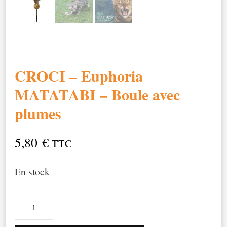
CROCI – Euphoria
MATATABI – Boule avec
plumes
5,80
€
TTC
En stock
quantité
de