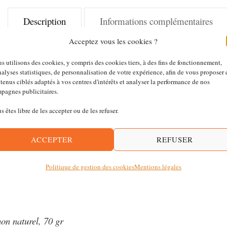
Description
Informations complémentaires
Acceptez vous les cookies ?
s utilisons des cookies, y compris des cookies tiers, à des fins de fonctionnement,
nalyses statistiques, de personnalisation de votre expérience, afin de vous proposer 
tenus ciblés adaptés à vos centres d'intérêts et analyser la performance de nos
pagnes publicitaires.
 la plus haute qualité sans colorants, ajouts d’appétence ou c
es et savoureuses pour garantir à nos amis à quatre pattes la m
s êtes libre de les accepter ou de les refuser.
utritionnels fondamentaux et joue un rôle important dans l’hy
ACCEPTER
REFUSER
est à base de viande et de poisson cuits à la vapeurFacile à a
 qui allient le goût à l’apport de nutriments nécessaires pour s
Politique de gestion des cookies
Mentions légales
on naturel, 70 gr