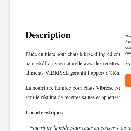
Description
Nou
d'a
con
cam
Pâtée en filets pour chats à base d’ingrédients de
naturels/d’origine naturelle avec d
es recettes sain
Vou
aliments VIBRISSE garantit l’apport d’éléments n
La nourriture humide pour chats Vibrisse Natural 
sont le résultat de recettes saines et appétissantes
Caractéristiques
:
– Nourriture humide pour chats en conserve au th