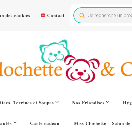
Recherche
de
ion des cookies
Contact
produits
te & Cie
tées, Terrines et Soupes
Nos Friandises
Hyg
autés
Carte cadeau
Miss Clochette – Salon de 