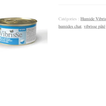
-
Pâtée
Thon
Catégories :
Humide Vibris
humides chat
,
vibrisse pâté
au
naturel