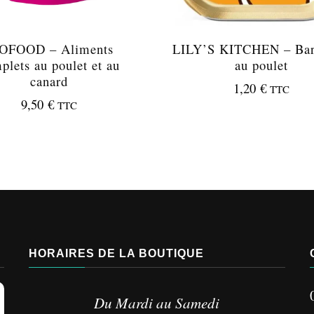
OFOOD – Aliments
LILY’S KITCHEN – Bar
plets au poulet et au
au poulet
canard
1,20
€
TTC
9,50
€
TTC
HORAIRES DE LA BOUTIQUE
Du Mardi au Samedi