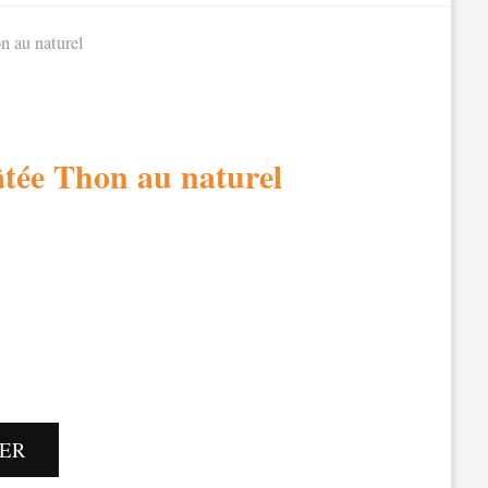
 au naturel
tée Thon au naturel
IER