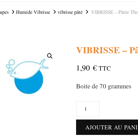
oupes
Humide Vibrisse
vibrisse pâté
VIBRISSE – Pâtée Thon
VIBRISSE – Pâ
1,90
€
TTC
Boite de 70 grammes
quantité
de
AJOUTER AU PAN
VIBRISSE